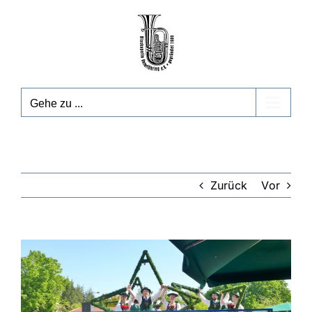
Zum
Inhalt
springen
Gehe zu ...
Zurück
Vor
Zeige
grösseres
Bild