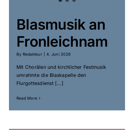
Blasmusik an
Fronleichnam
By
Redakteur
|
4. Juni 2026
Mit Chorälen und kirchlicher Festmusik
umrahmte die Blaskapelle den
Flurgottesdienst [...]
Read More