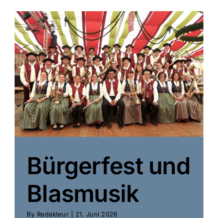
Bürgerfest und
Blasmusik
By
Redakteur
|
21. Juni 2026