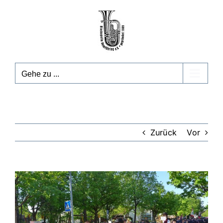
Zum
Inhalt
springen
Gehe zu ...
Zurück
Vor
Zeige
grösseres
Bild